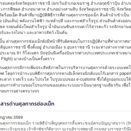
รอบคลุมจังหวัดอุบลราชธานี (ยกเว้นอำเภอเขมราฐ อำเภอกุดข้าวปุ้น อำเภอ
ะการพืชผล อำเภอนาตาล อำเภอม่วงสามสิบ จังหวัดอุบลราชธานี) จังหวัด
ัดร้อยเอ็ด สินค้าที่มาปฏิบัติพิธีการที่ด่านศุลกากรช่องเม็ก สินค้านำเข้าเป็น 
 (มันเส้น) พลังงานไฟฟ้า กะหล่ำปลี และกาแฟสำเร็จรูป ส่วนสินค้าส่งออกเ
เซล รถยนต์นั่งใหม่สำเร็จรูป น้ำมันเบนซินธรรมดาไร้สารตะกั่ว รถจักรยานย
ร์และรถไถนา และอาหารสัตว์ เป็นต้น
้น ด่านศุลกากรช่องเม็กยังมีหน้าที่รับผิดชอบในการปฏิบัติงานที่ท่าอากาศย
อุบลราชธานี ซึ่งตั้งอยู่ อำเภอเมือง จ.อุบลราชธานี ระยะทางห่างจากด่าน
 ประมาณ 91 กิโลเมตร ปัจจุบันมีเครื่องบินจากต่างประเทศประเภทเช่าเหมา
 Flight) มาลงบ้างเป็นครั้งคราว
นกรมศุลกากรมีการเพิ่มประสิทธิภาพในการบริหารงานศุลกากรด้วยระบบเทคโ
ศ โดยการนำระบบพิธีการศุลกากรทางอิเล็กทรอนิกส์แบบไร้เอกสาร paperl
่สะดวก รวดเร็ว และโปร่งใส ในรูปแบบของ e-customs ซึ่งได้ถูกออกแบบให้
ตอนการทำงานของโปรแกรมของแต่ละระบบมาเป็นมาตรฐานเดียวกัน เพื่อให
ระกอบการอย่างครบวงจร
วสารด่านศุลกากรช่องเม็ก
รกฎาคม 2569
่านศุลกากรช่องเม็ก ร่วมพิธีบำเพ็ญกุศลการสิ้นพระชนม์ครบปัญญาสมวาร (50
จพระเจ้าลูกเธอ เจ้าฟ้าพัชรกิติยาภา นเรนทิราเทพยวดี กรมหลวงราชสาริณีสิ