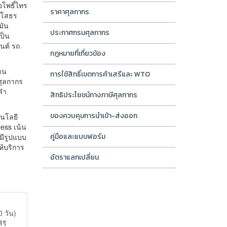
โพธิ์ไทร
ราคาศุลกากร
ยโสธร
มัน
ประกาศกรมศุลกากร
ป็น
นต์ รถ
กฎหมายที่เกี่ยวข้อง
าน
การใช้สิทธิ์เขตการค้าเสรีและ WTO
ศุลกากร
ลำ
สิทธิประโยชน์ทางภาษีศุลกากร
ของควบคุมการนำเข้า-ส่งออก
นโลยี
ess เน้น
คู่มือและแบบฟอร์ม
มีรูปแบบ
้บริการ
อัตราแลกเปลี่ยน
 วัน)
ริ