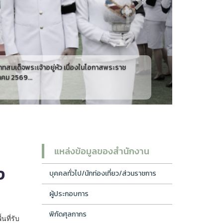
สมเด็จพระเจ้าอยู่หัว เนื่องในโอกาสพระราช
นายอาชว
ม 2569...
แหล่งข้อมูลของสำนักงาน
ง
บุคคลทั่วไป/นักท่องเที่ยว/ส่วนราชการ
ผู้ประกอบการ
พิกัดศุลกากร
นที่รับ