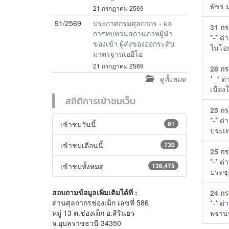
พัชร 
21 กรกฎาคม 2569
91/2569
ประกาศกรมศุลกากร - ผล
31 ก
การทบทวนสถานภาพผู้นำ
*-* ด
ของเข้า ผู้ส่งของออกระดับ
ในโอ
มาตรฐานเออีโอ
21 กรกฎาคม 2569
28 ก
*_* ด
ดูทั้งหมด
เนื่อ
สถิติการเข้าชมเว็บ
25 ก
*-* ด
เข้าชมวันนี้
91
ประเท
เข้าชมเดือนนี้
730
25 ก
*-* ด
เข้าชมทั้งหมด
136,475
ประชุ
สอบถามข้อมูลเพิ่มเติมได้ที่ :
24 ก
ด่านศุลกากรช่องเม็ก เลขที่ 586
*-* ด
หมู่ 13 ต.ช่องเม็ก อ.สิรินธร
พรานท
จ.อุบลราชธานี 34350