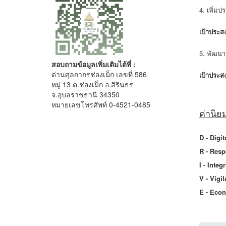
4. เพิ่ม
เป้าประสง
5. พัฒนา
สอบถามข้อมูลเพิ่มเติมได้ที่ :
ด่านศุลกากรช่องเม็ก เลขที่ 586
เป้าประสง
หมู่ 13 ต.ช่องเม็ก อ.สิรินธร
จ.อุบลราชธานี 34350
หมายเลขโทรศัพท์ 0-4521-0485
ค่านิย
D - Digit
R - Resp
I - Integ
V - Vigil
E - Econ