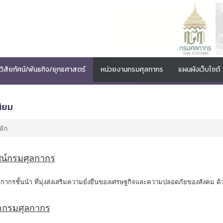
วิสัยทัศน์/พันธกิจ/ยุทธศาสตร์
หน่วยงานกรมศุลกากร
แผนผังเว็บไซต์
นิยม
ลัก
ัศน์กรมศุลกากร
ลกากรชั้นนำ ที่มุ่งส่งเสริมความยั่งยืนของเศรษฐกิจและความปลอดภัยของสังคม ด้ว
ิจกรมศุลกากร