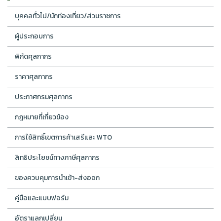
บุคคลทั่วไป/นักท่องเที่ยว/ส่วนราชการ
ผู้ประกอบการ
พิกัดศุลกากร
ราคาศุลกากร
ประกาศกรมศุลกากร
กฎหมายที่เกี่ยวข้อง
การใช้สิทธิ์เขตการค้าเสรีและ WTO
สิทธิประโยชน์ทางภาษีศุลกากร
ของควบคุมการนำเข้า-ส่งออก
คู่มือและแบบฟอร์ม
อัตราแลกเปลี่ยน