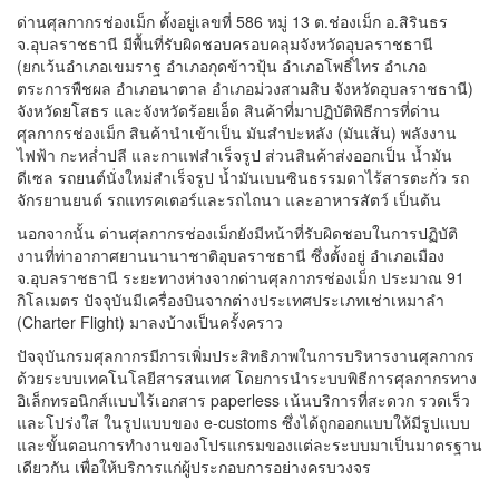
ด่านศุลกากรช่องเม็ก ตั้งอยู่เลขที่ 586 หมู่ 13 ต.ช่องเม็ก อ.สิรินธร
จ.อุบลราชธานี มีพื้นที่รับผิดชอบครอบคลุมจังหวัดอุบลราชธานี
(ยกเว้นอำเภอเขมราฐ อำเภอกุดข้าวปุ้น อำเภอโพธิ์ไทร อำเภอ
ตระการพืชผล อำเภอนาตาล อำเภอม่วงสามสิบ จังหวัดอุบลราชธานี)
จังหวัดยโสธร และจังหวัดร้อยเอ็ด สินค้าที่มาปฏิบัติพิธีการที่ด่าน
ศุลกากรช่องเม็ก สินค้านำเข้าเป็น มันสำปะหลัง (มันเส้น) พลังงาน
ไฟฟ้า กะหล่ำปลี และกาแฟสำเร็จรูป ส่วนสินค้าส่งออกเป็น น้ำมัน
ดีเซล รถยนต์นั่งใหม่สำเร็จรูป น้ำมันเบนซินธรรมดาไร้สารตะกั่ว รถ
จักรยานยนต์ รถแทรคเตอร์และรถไถนา และอาหารสัตว์ เป็นต้น
นอกจากนั้น ด่านศุลกากรช่องเม็กยังมีหน้าที่รับผิดชอบในการปฏิบัติ
งานที่ท่าอากาศยานนานาชาติอุบลราชธานี ซึ่งตั้งอยู่ อำเภอเมือง
จ.อุบลราชธานี ระยะทางห่างจากด่านศุลกากรช่องเม็ก ประมาณ 91
กิโลเมตร ปัจจุบันมีเครื่องบินจากต่างประเทศประเภทเช่าเหมาลำ
(Charter Flight) มาลงบ้างเป็นครั้งคราว
ปัจจุบันกรมศุลกากรมีการเพิ่มประสิทธิภาพในการบริหารงานศุลกากร
ด้วยระบบเทคโนโลยีสารสนเทศ โดยการนำระบบพิธีการศุลกากรทาง
อิเล็กทรอนิกส์แบบไร้เอกสาร paperless เน้นบริการที่สะดวก รวดเร็ว
และโปร่งใส ในรูปแบบของ e-customs ซึ่งได้ถูกออกแบบให้มีรูปแบบ
และขั้นตอนการทำงานของโปรแกรมของแต่ละระบบมาเป็นมาตรฐาน
เดียวกัน เพื่อให้บริการแก่ผู้ประกอบการอย่างครบวงจร